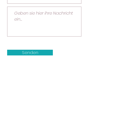
Senden
Huss traumraum
Corinne Huss
Im Steinisacher 8
8932 Mettmenstetten
Mobile
+41 (0)79 964 59 46
husstraumraum@gmail.com